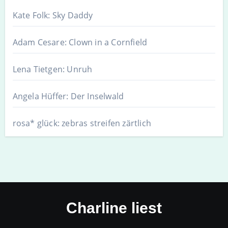
Kate Folk: Sky Daddy
Adam Cesare: Clown in a Cornfield
Lena Tietgen: Unruh
Angela Hüffer: Der Inselwald
rosa* glück: zebras streifen zärtlich
Charline liest