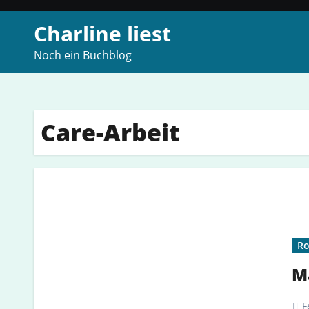
Zum
Charline liest
Inhalt
springen
Noch ein Buchblog
Care-Arbeit
R
Ma
F