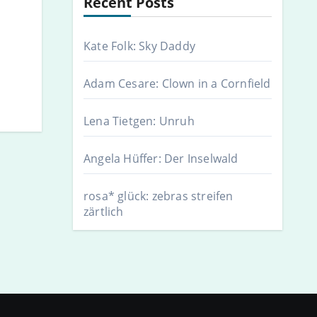
Recent Posts
Kate Folk: Sky Daddy
Adam Cesare: Clown in a Cornfield
Lena Tietgen: Unruh
Angela Hüffer: Der Inselwald
rosa* glück: zebras streifen
zärtlich