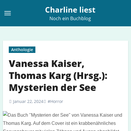
Zum
Charline liest
Inhalt
Noch ein Buchblog
springen
Anthologie
Vanessa Kaiser,
Thomas Karg (Hrsg.):
Mysterien der See
Januar 22, 2024
#Horror